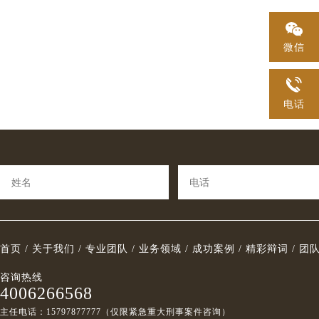
知其行为会造成桥塌导致交通工具倾覆、毁坏的危险，也不希望或者放任这
罗某亮委托其家属积极对被害单位赔礼道歉，并筹措资金赔偿了被害单位的
商榷。具体理由分述如下。 根据一审判决书的内容，一审法院认定王某与被害人发生性关
发生。因此，本案主观方面不应认定为故意，认定故意不具有刑法期待可能性。 2.
人民币20万元，获得了被害单位的谅解，可以对其从宽处罚。 （三）罗某亮系初犯 罗某亮
系违背了被害人的意志，其理由之一在于，被害人当庭陈述与王某发生性关
为分析 大桥倒塌的客观结果，会使办案机关产生错误的认识即足以使火车、汽车、电车、
«
在涉及此次违法犯罪活动之前，未实施过任何违法、犯罪活动，也未受过任
观意愿。辩护人对此表示反对，辩护人认为，一，被害人当庭的单方面陈述
微信
船只、航空器发生倾覆、毁坏危险。辩护人认为本案行为仍不足以使交通工
刑事追究。此次涉嫌犯罪主要是自身法律意识淡薄所致，系初犯。 （四）罗某亮自愿认罪
依据，且与王某实际供述（以讯问同步录音录像为准）存在不一致情况。但
毁坏危险。 （1） 本罪在客观方面表现为使用各种方法破坏轨道、桥梁、隧道、公路、机
认罚 在归案后，罗某亮自愿配合公安机关的侦查工作，并表示愿意认罪认罚，可以对其从
其发生性关系的事实供述（如发生性关系的时间、地点等）是一致的，这点
场、航道、灯塔标志或者进行其他破坏活动，足以使交通工具发生倾覆、毁
宽处罚。 （五）对罗某亮变更强制措施为取保候审，还有其父母、两个幼孩需要照顾等家
对。但根据王某几次讯问同步录音录像的内容显示，被害人并非极力反抗而
电话
为。所谓破坏，包括对交通设备的毁坏和使交通设备丧失正常功能，破坏行
庭因素需要考虑 罗某亮与其前妻生育了两个小孩，均年仅二三岁。夫妻双方协议离婚后，
动、配合、发生完关系之后还聊天的细节。但王某在正要讲述这些细节时，
交通工具发生倾覆、毁坏危险。本案行为发生前，B村的限宽墩已经失去了
孩子交由罗某亮及其父母抚养，而罗某亮作为家庭的主要创收者与精神支柱
很不耐烦地进行打断。二，被害人当庭陈述与在公安机关的陈述存在矛盾，
能。因此，本案行为没有改变石墩能否保护大桥的功能。 （2） 即使没有破坏B村的限宽
拘留后，家庭经济状况愈发困难，年幼的孩子陷入无人看管的境地。故对罗
令人怀疑。如，在谈到第二次双方发生性关系细节时，被害人当庭陈述其不
石墩，也不能阻挡大货车正常通行大桥。本案行为发生前，大货车可通过桥
候审也是客观现实的需要。根据《刑事诉讼法》关于取保候审的各项规定，
状态，但在公安的某次陈述里面又说记得第二次有反抗、被害人自己抠了自
正常通行，本案行为是在大货车过桥之后提供捷径便利条件。因此，无论本
罗某亮的羁押必要性进行立案审查并建议办案机关变更强制措施为取保候审
（但经鉴定该处不存在伤）等（详见被害人刘某第一次询问笔录第8页）。
生，均不影响大货车过桥通行，仅影响过桥后往B村方向还是往Y方向。 （3） 本案行为仍
意以人保或财保的方式为罗某亮提供保证。 三、本案案件事实基本查清，证据已经收集固
终均未否认二者发生性关系的事实，而是一直强调发生性关系是“你情我愿
不足以使交通工具发生倾覆、毁坏危险。某种行为是否足以使交通工具发生
定，罗某亮符合取保候审条件 申请人从侦查机关了解到，经过侦查机关前期的艰苦取证和
人意志。在本案案发时，所有物证如精液等都已不复存在，按照犯罪心理，
险，可从破坏的方法和破坏的部位予以区分。如果行为人实施了极其危险的
认真工作，目前本案的案件事实基本已查清，证实犯罪嫌疑人罗某亮涉案行
全有机会否认有关事实并为自己辩解。他没有选择这样做恰恰证明了一个事
爆炸、放火等方法破坏交通设施，这些破坏方法本身就可以使交通设施遭受
相应证据，也已收集固定。如前所述，犯罪嫌疑人罗某亮具有自首情节，赔
首页 /
关于我们 /
专业团队 /
业务领域 /
成功案例 /
精彩辩词 /
团队
时双方的行为是“你情我愿”，并不违背被害人意志。（在侦查之初，公安
而足以使交通工具发生倾覆、毁坏危险。从破坏的部位看，破坏交通工具的
的经济损失并取得了谅解，且系初犯，并自愿认罪认罚，故其符合取保候审条件
不存在任何物证指示王某与被害人发生性关系，便引诱王某作出了有关“避
咨询热线
直接危及交通工具的运输安全，如挖掉铁轨、枕木、卸去轨道之间的连接部
《羁押必要性审查规定（试行）》第十七条第二项、第四项之规定可知，经
进马桶冲掉了”的供述）。四，被害人之所以出庭，其主观目的便是指控王
4006266568
坏设施的重要部位的行为直接关系到交通工具的行驶安全，足以造成交通工
查，发现犯罪嫌疑人、被告人具有“案件事实或者情节发生变化，犯罪嫌疑
某，因此从逻辑上讲，不能奢求其作出对王某有利的事实陈述，被害人作出
主任电话：15797877777（仅限紧急重大刑事案件咨询）
坏危险。但是，如果行为人破坏的只是交通设施的附属部位，这些破坏行为
被判处拘役、管制、独立适用附加刑、免予刑事处罚或者判决无罪的”、“