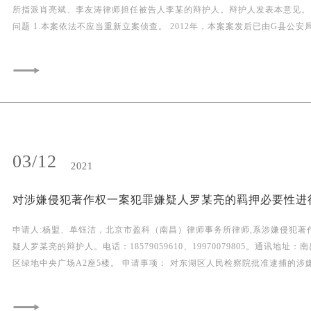
所指派肖亮斌、李友涛律师担任被告人李某的辩护人。辩护人发表本意见。 一、本案程
问题 1.本案依法不应当重新立案侦查。 2012年，本案案发后已由G县公安局立案侦查，G
县公安经过侦查，政府部门也邀请了专家出具意见。最终G县公安局认为不
安全犯罪，已经撤销了案件。2012年G县以涉嫌危害公共安全的侦查方向与2
局以破坏交通设施罪是一致的，可以证明2012年立案、认定事实正确。目
2012年的案卷相一致，尚并无新的证据证实本案构成破坏交通设施罪。 根据《公安机关办
理刑事案件程序规定（2020修正）》第一百九十条之规定：公安机关撤销
新的事实或者证据，或者发现原认定事实错误，认为有犯罪事实需要追究刑
当重新立案侦查。因此，本案依法不应当重新立案侦查。 2.上级办案机关指示重新立案，
03/12
存在选择性执法，导致办案机关产生违法性错误认识，仅抓捕本案被告人，
2021
重本案被告人的刑事责任。如要追责需将本案遗漏的犯罪嫌疑人全部抓捕归案。 （1
县政府、G县交通局涉嫌不作为犯罪，存在管理上的失职，应当依法追究201
G县交通局相关负责人的刑事责任。 （2） 超量采砂是大桥垮塌的主要原因，本案应当依
法追究采砂行为人的刑事责任，如未办许可证采砂还应追究非法采矿罪进行
申请人:杨盟、单钰洁，北京市盈科（南昌）律师事务所律师,系涉嫌侵犯著
采砂经过矿产资源局的许可，应当依法追究矿产资源局负责人的刑事责任。 （3） 2012
疑人罗某亮的辩护人。电话：18579059610、19970079805。通讯地址
8月1-3日，养路队工作人员修补石墩，现场几十群众阻扰施工，本案应当
区绿地中央广场A2座5楼。 申请事项： 对东湖区人民检察院批准逮捕的涉嫌侵犯著作权一
害公务的刑事责任。 （4） 2012年8月6-7日，大桥两头石墩均遭其他人连续2次破坏，也
案犯罪嫌疑人罗某亮启动羁押必要性审查程序，并变更强制措施为取保候审。 申请理
应当追究行为人的刑事责任。 （5） 本案煤车司机黄某、江某也应当依法追究其刑事责
北京市盈科（南昌）律师事务所依法接受涉嫌侵犯著作权一案犯罪嫌疑人罗
任。 二、本案以下事实可依法认定 1.H大桥70年代末修建，民工建勤方式组织施工，施工