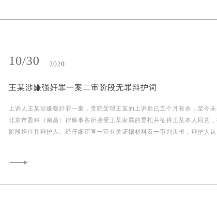
的委托，指派我们作为罗某亮的辩护人参与本案刑事诉讼活动。罗某亮因涉
质量难以达到设计要求、荷载标准低，随着交通量及车辆载重量的增加，大
一案，被贵院批准逮捕并羁押于南昌市第一看守所。申请人依法会见了罗某
负荷运行中，一直未维修和加固，大桥桥墩倾斜、桥墩基础木桩裸露腐朽、
地了解了本案案情。现根据我国《刑事诉讼法》《人民检察院办理羁押必要
松散，承载能力差等大桥本身问题。 2.本案破坏H大桥B村方向的限宽石墩属实，但破坏的
定（试行）》（以下简称《羁押必要性审查规定（试行）》）等法律法规的
石墩是已经丧失保护大桥使用功能。黄某、江某驾驶煤车强行超载过桥属实
请人认为，对罗某亮没有继续羁押的必要。具体理由如下： 一、辩护人所了解到的基本情
为与交通运输安全没有直接关联。 3.2012年7月30日晚，限宽石墩被破坏后，31日早上交
10/30
况 犯罪嫌疑人罗某亮在案发前任职于某科技公司，从事软件开发、维护等工作。罗某亮在
2020
通局养路队已经发现并上报交通局，结果8月5日才修护好，期间当地群众
任职期间，未经公司允许，伙同熊某海为公司股东洪某搭建了公司享有著作
复，到8月8日大桥垮塌这段时间，反复修反复遭人破坏。另外，大桥的石
软件平台，并收取了洪某给予的好处费。在案发后，罗某亮通过转账等方式
王某涉嫌强奸罪一案二审阶段无罪辩护词
破坏，经常有运输砂石等建筑材料的货车畅通无阻，特别是修建“Y高速”期
好处费悉数归还，并于2020年11月18日至红谷滩分局主动投案，归案后罗
重碎石过桥。 4.H大桥下游采砂已经十多年，且存在违法、严重超量采砂的事实。 5.2012
自己的所有犯罪事实，且表示自愿认罪认罚。罗某亮及其家属于2021年3月
上诉人王某涉嫌强奸罪一案，贵院受理王某的上诉后已五个月有余，至今未
年8月3-4日，G县发生不可抗力的极端恶劣天气，苏拉台风导致强降雨，
受害单位的经济损失共计人民币20万元并取得了谅解。 二、虽然罗某亮的涉案行为构成犯
北京市盈科（南昌）律师事务所接受王某家属的委托并征得王某本人同意，
三、本案定性破坏交通设施罪错误 1.主观方面分析 （1） 本案各被告人的主观目的是为走
罪，其也具备可不予羁押的客观条件 虽然罗某亮的涉案行为构成了犯罪，但辩护人认为罗
阶段担任其辩护人。经仔细审查一审有关证据材料及一审判决书，辩护人认
捷径，非故意破坏交通设施，各被告人并不想使交通工具倾覆、毁坏，因为
某亮涉嫌的罪行较轻，不具有社会危险性，且具有自首情节并自愿认罪认罚
认定“王某趁被害人酒后违背被害人的意志，强行与其发生性行为，构成强
某的煤车需要过桥，如认定主观故意，显然存在矛盾。经过庭审查明，靠近
了受害单位的损失、取得了谅解，对罗某亮没有继续羁押的必要，可以变更
清、证据不足。也即，本案认定王某违背被害人意志强行与之发生性关系，证
宽墩可通行大货车，B村限宽墩至桥面非封闭路段，有一条往Y方向的公路
保候审。具体如下： （一）罗某亮主动归案后如实交代了自己的犯罪事实，具有自首情节
便如此，辩护人仍对一审法院认定的以下部分事实不持异议：一，王某确实
村的限宽墩，目的是为了走捷径即拉煤车过桥后直接走B村去砖厂比较近，
罗某亮在接到红谷滩分局公安民警的电话后，主动到公安机关投案，在归案
了性关系。二，一审法院采纳辩护人观点未认定被害人“醉酒”而仅仅是“酒
墩，那么拉煤车过桥后，只能从Y方向绕行。 （2） 破坏交通设施罪主观方面上要具有危
过程中，均如实供述了自己的所有涉案事实，未做任何隐瞒，依法应当认定
诉机关的指控。三，一审法院未在判决书中认定强奸罪的几种必备客观行为
及交通安全的故意。即行为人明知自己的行为会使交通工具有倾覆、毁坏的
节。 （二）罗某亮及其家属积极赔偿受害单位的损失，并取得了谅解 虽然犯罪嫌疑人罗某
或其他手段”。四，被害人未构成任何轻微伤（值得注意的是，王某身上亦
望或者放任这种危险状态的发生。本案各被告人在桥面可正常通行大货车的
亮伙同他人实施了侵害江西尚通科技股份发展有限公司著作权的犯罪行为，
势，如抓痕、淤青等）。 现辩护人发表无罪辩护意见如下： 一、一审法院的裁判逻辑值得