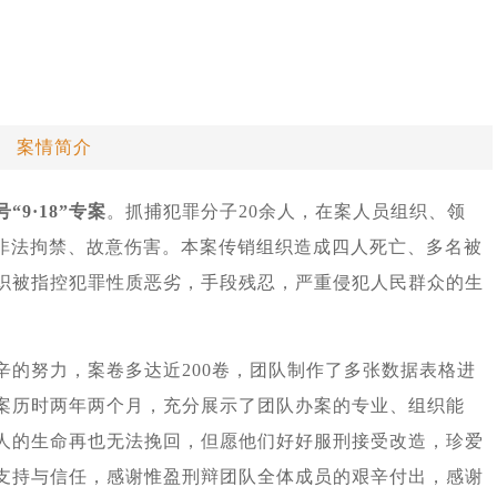
案情简介
号“9·18”专案
。抓捕犯罪分子20余人，在案人员组织、领
、非法拘禁、故意伤害。本案传销组织造成四人死亡、多名被
织被指控犯罪性质恶劣，手段残忍，严重侵犯人民群众的生
辛的努力，案卷多达近200卷，团队制作了多张数据表格进
案历时两年两个月，充分展示了团队办案的专业、组织能
人的生命再也无法挽回，但愿他们好好服刑接受改造，珍爱
支持与信任，感谢惟盈刑辩团队全体成员的艰辛付出，感谢