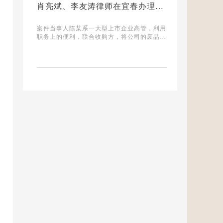
肖亮斌、李友涛律师在宜春办理一起职务侵占案助力当事人在检察院批捕后取保
案件当事人陈某系一大型上市企业高管，利用
职务上的便利，联合收购方，将公司的废品做
账面差重或差价的方式获得利益，