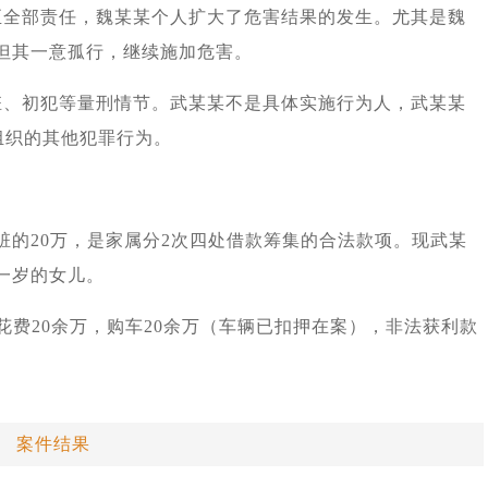
至全部责任，魏某某个人扩大了危害结果的发生。尤其是魏
但其一意孤行，继续施加危害。
赃、初犯等量刑情节。武某某不是具体实施行为人，武某某
与组织的其他犯罪行为。
赃的20万，是家属分2次四处借款筹集的合法款项。现武某
一岁的女儿。
花费20余万，购车20余万（车辆已扣押在案），非法获利款
案件结果