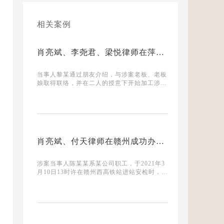
相关案例
肖亮斌、李尧君、梁悦律师在萍乡助力一起假冒注册商标案件当事人34天获取保候审
当事人黎某通过朋友介绍，与涉案老板、老板
娘取得联络，并在二人的授意下开始加工涉案
假冒注册商标的相关品牌床垫。当
肖亮斌、付天律师在赣州成功办理一起妨害信用卡管理、非法经营案获公安撤销案件结果
涉案当事人陈某某系某公司职工，于2021年3
月10日13时许在赣州西高铁站进站安检时，赣
州铁路公安处执勤民警在